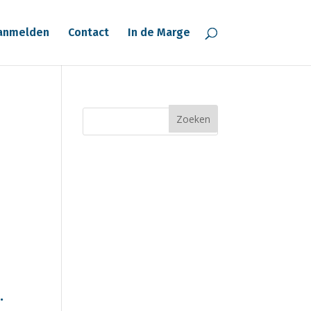
anmelden
Contact
In de Marge
.