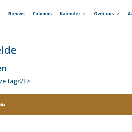
e
Nieuws
Columns
Kalender
Over ons
A
elde
en
e tag</li>
dia