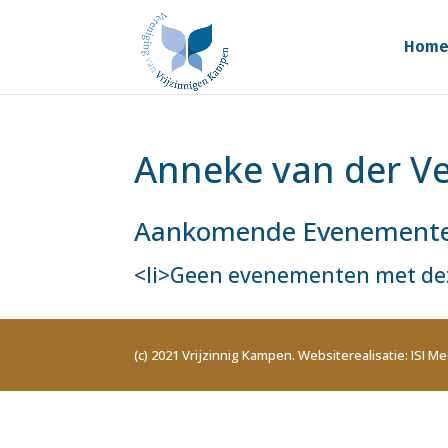
Hom
Anneke van der V
Aankomende Evenement
<li>Geen evenementen met dez
(c) 2021 Vrijzinnig Kampen. Websiterealisatie: ISI Me