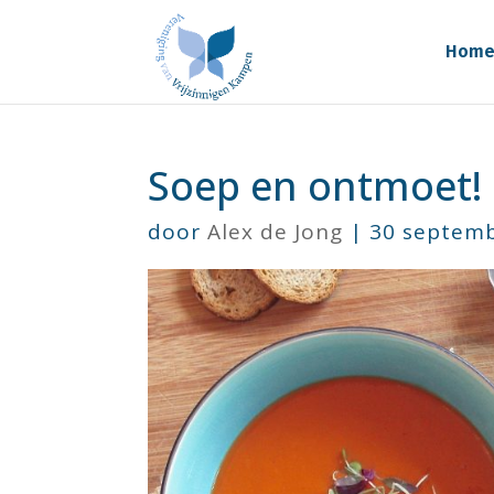
Hom
Soep en ontmoet!
door
Alex de Jong
|
30 septem