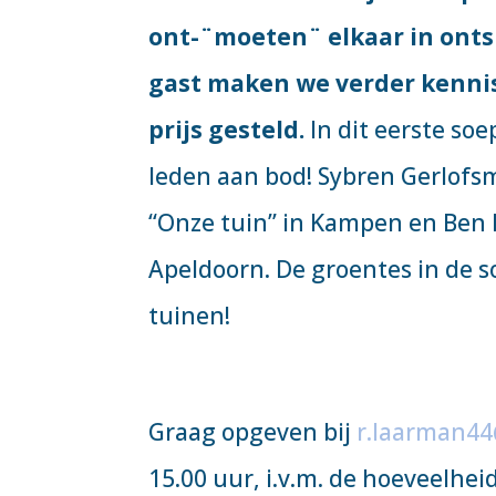
ont-¨moeten¨ elkaar in onts
gast maken we verder kennis
prijs gesteld.
In dit eerste s
leden aan bod! Sybren Gerlofs
“Onze tuin” in Kampen en Ben B
Apeldoorn. De groentes in de s
tuinen!
Graag opgeven bij
r.laarman4
15.00 uur, i.v.m. de hoeveelhei