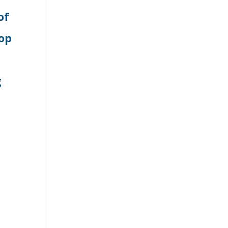
of
 op
g