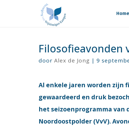
Hom
Filosofieavonden v
door
Alex de Jong
|
9 septemb
Al enkele jaren worden zijn 
gewaardeerd en druk bezocht
het seizoenprogramma van d
Noordoostpolder (VvV). Avo