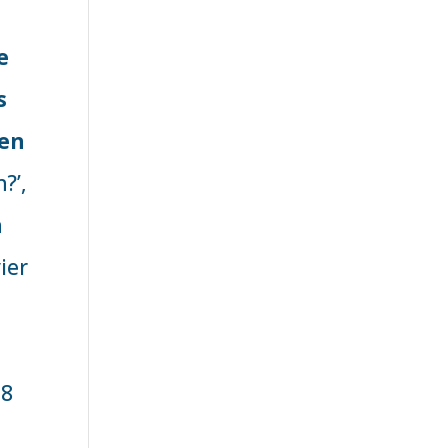
e
s
een
?’,
n
ier
28