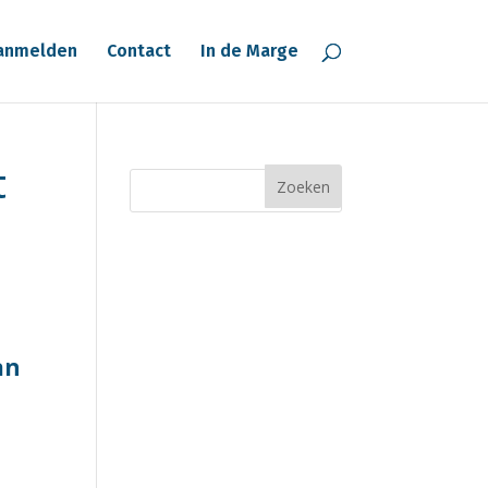
anmelden
Contact
In de Marge
t
an