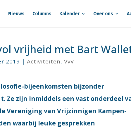
e
Nieuws
Columns
Kalender
Over ons
A
ol vrijheid met Bart Walle
er 2019
|
Activiteiten
,
VvV
filosofie-bijeenkomsten bijzonder
. Ze zijn inmiddels een vast onderdeel v
e Vereniging van Vrijzinnigen Kampen-
nden waarbij leuke gesprekken