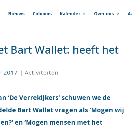
e
Nieuws
Columns
Kalender
Over ons
A
et Bart Wallet: heeft het
r 2017
|
Activiteiten
van ‘De Verrekijkers’ schuwen we de
delde Bart Wallet vragen als ‘Mogen wij
en?’ en ‘Mogen mensen met het