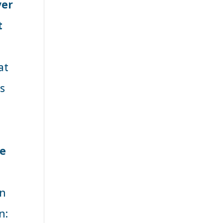
ver
t
at
ls
e
en
n: