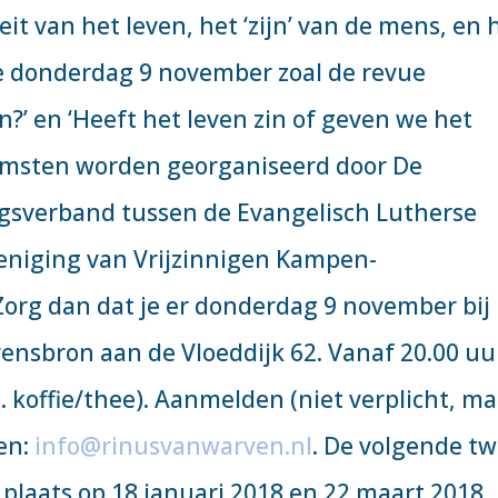
eit van het leven, het ‘zijn’ van de mens, en 
ie donderdag 9 november zoal de revue
n?’ en ‘Heeft het leven zin of geven we het
nkomsten worden georganiseerd door De
gsverband tussen de Evangelisch Lutherse
niging van Vrijzinnigen Kampen-
org dan dat je er donderdag 9 november bij
vensbron aan de Vloeddijk 62. Vanaf 20.00 uu
cl. koffie/thee). Aanmelden (niet verplicht, m
ven:
info@rinusvanwarven.nl
. De volgende t
 plaats op 18 januari 2018 en 22 maart 2018.