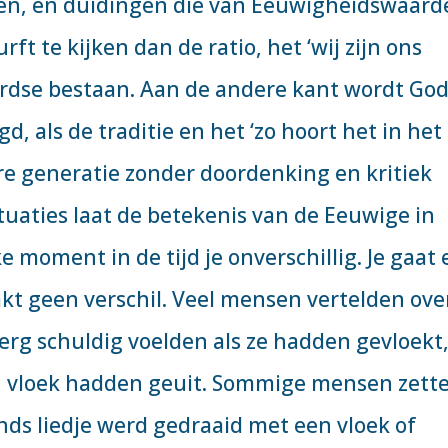
ken, en duidingen die van Eeuwigheidswaard
urft te kijken dan de ratio, het ‘wij zijn ons
ardse bestaan. Aan de andere kant wordt Go
d, als de traditie en het ‘zo hoort het in het
re generatie zonder doordenking en kritiek
tuaties laat de betekenis van de Eeuwige in
e moment in de tijd je onverschillig. Je gaat 
akt geen verschil. Veel mensen vertelden ove
erg schuldig voelden als ze hadden gevloekt,
n vloek hadden geuit. Sommige mensen zett
ands liedje werd gedraaid met een vloek of