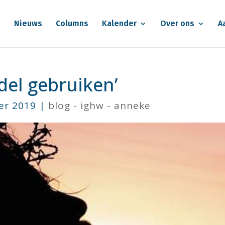
e
Nieuws
Columns
Kalender
Over ons
A
del gebruiken’
er 2019
|
blog - ighw - anneke