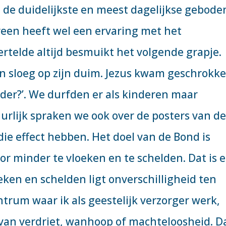
n de duidelijkste en meest dagelijkse gebode
reen heeft wel een ervaring met het
ertelde altijd besmuikt het volgende grapje.
 en sloeg op zijn duim. Jezus kwam geschrokk
ader?’. We durfden er als kinderen maar
uurlijk spraken we ook over de posters van d
die effect hebben. Het doel van de Bond is
r minder te vloeken en te schelden. Dat is 
eken en schelden ligt onverschilligheid ten
ntrum waar ik als geestelijk verzorger werk,
 van verdriet, wanhoop of machteloosheid. D