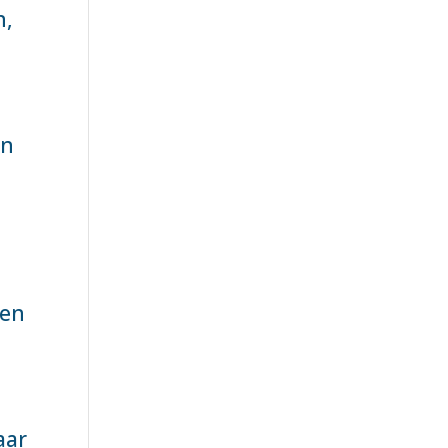
n,
en
e
een
aar