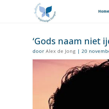
Hom
‘Gods naam niet ij
door
Alex de Jong
|
20 novemb