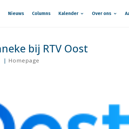
e
Nieuws
Columns
Kalender
Over ons
A
neke bij RTV Oost
1
|
Homepage