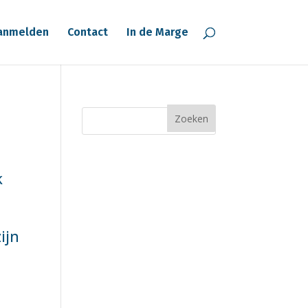
anmelden
Contact
In de Marge
k
ijn