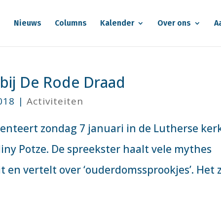
e
Nieuws
Columns
Kalender
Over ons
A
bij De Rode Draad
018
|
Activiteiten
nteert zondag 7 januari in de Lutherse ker
iny Potze. De spreekster haalt vele mythes
 en vertelt over ‘ouderdomssprookjes’. Het z