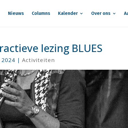
e
Nieuws
Columns
Kalender
Over ons
A
eractieve lezing BLUES
i 2024
|
Activiteiten