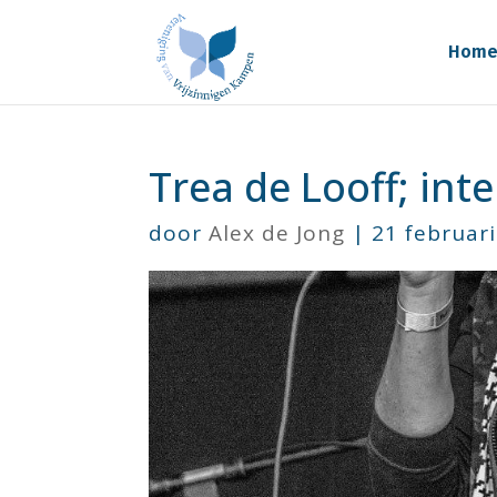
Hom
Trea de Looff; int
door
Alex de Jong
|
21 februar