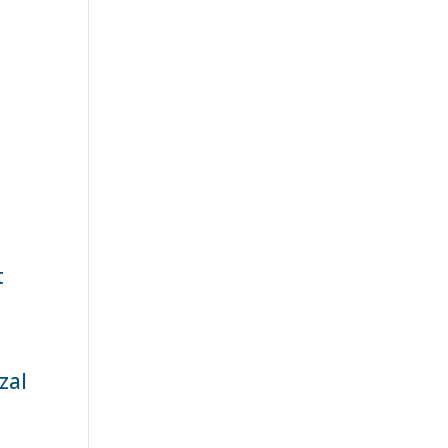
t
zal