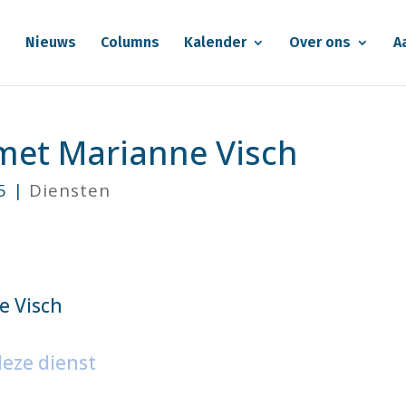
e
Nieuws
Columns
Kalender
Over ons
A
 met Marianne Visch
5
|
Diensten
e Visch
deze dienst