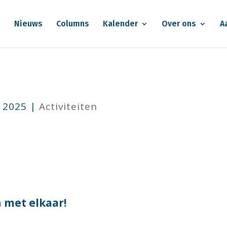
e
Nieuws
Columns
Kalender
Over ons
A
i 2025
|
Activiteiten
 met elkaar!