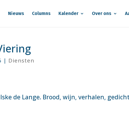
e
Nieuws
Columns
Kalender
Over ons
A
iering
6
|
Diensten
ske de Lange. Brood, wijn, verhalen, gedich