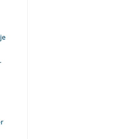
je
r
er