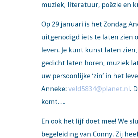
muziek, literatuur, poëzie en k
Op 29 januari is het Zondag An
uitgenodigd iets te laten zien 
leven. Je kunt kunst laten zien,
gedicht laten horen, muziek la
uw persoonlijke ‘zin’ in het lev
Anneke:
veld5834@planet.nl
. 
komt…..
En ook het lijf doet mee! We sl
begeleiding van Conny. Zij heef