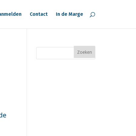
anmelden
Contact
In de Marge
nde