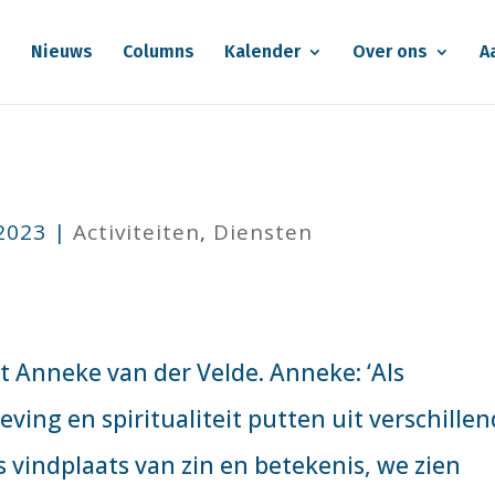
e
Nieuws
Columns
Kalender
Over ons
A
 2023
|
Activiteiten
,
Diensten
 Anneke van der Velde. Anneke: ‘Als
eving en spiritualiteit putten uit verschille
is vindplaats van zin en betekenis, we zien