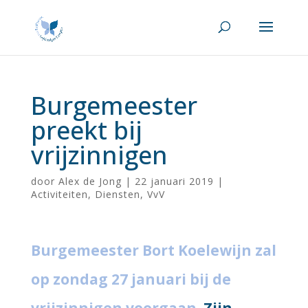
Burgemeester
preekt bij
vrijzinnigen
door
Alex de Jong
|
22 januari 2019
|
Activiteiten
,
Diensten
,
VvV
Burgemeester Bort Koelewijn zal
op zondag 27 januari bij de