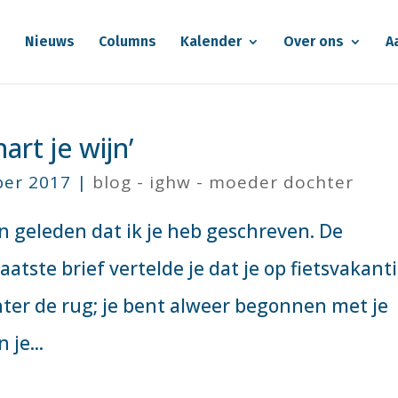
e
Nieuws
Columns
Kalender
Over ons
A
art je wijn’
ber 2017
|
blog - ighw - moeder dochter
en geleden dat ik je heb geschreven. De
aatste brief vertelde je dat je op fietsvakant
chter de rug; je bent alweer begonnen met je
 je...