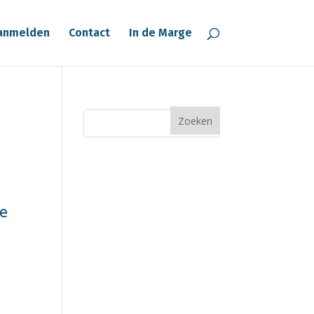
anmelden
Contact
In de Marge
ie