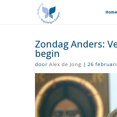
Hom
Zondag Anders: V
begin
door
Alex de Jong
|
26 februar