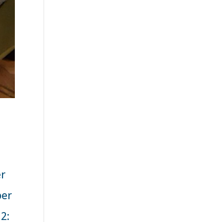
er
ber
2: